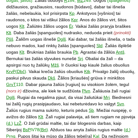
uogas, javus):
Žalias obuolys
R
184,
MŽ
245.
Uogos
(spalgenos)
didžiausios, gražiausios, raudonos [būdavo], dabar tai išneša
žaliàs, nebelaukia, kol prisirpsta
Kp
.
Ankstyvos [vyšnios] tai
raudonos, o kitos tai viškui žãlios
Kpr
.
Anos do žãlios virt, šitos
uogos
Klt
.
Žaliùtės žãlios uogos
Ėr
.
Vaikai žaliàs praryja braškes
Klt
.
Daba žaliàs [spanguoles] nudrasko, neduoda prieit
(prinokti)
Pšš
.
Žaliõm uogas išnešė
Dglš
.
Kai dabar, tai žaliàs išneša, o tada
nebuvo mados, kad rinktų žaliàs [spanguoles]
Sld
.
Žaliàs išplėšė
uogas
Klt
.
Bruknias žaliàs braukia
Pb
.
Agrastai da žãliūs
Antš
.
Bernukai tas žaliàs slyvukes nunešė
Srj
.
Obaliai da žalì – da
apsirgsi nuo tų žaliūkų
Mžš
.
Ir čiuoksi kap kiaulė žalius obuolius
KrvP
(
Dbč
).
Vaikai krečia žaliùs obuolius
Ktk
.
Privalgo žalių̃ obuolių,
paskui pilvus skauda
Dkš
.
Žãlios [kriaušės] griūva ir minkštos
GrvT
110.
Dabar pjauna žaliùs [rugius] su visokiom žolėm, tegul
(nors ir)
džiovina, ale kiek te sudžiūsta
Plvn
.
Žaliáusia žalì rugiai
Dglš
.
Rugiai da negalima pjaut, da visai žaliutùkai
Mrj
.
Biednesni
tai žalių̃ rugių prasipjaudavo, kai nebeturėdavo ko valgyt
Svn
.
Žaliùs rugius mama sukirto, keturis pėdus
Sb
.
Miežiai nuspėję, o
avižos do žãlios
Klt
.
Žalì rugiai palavėja, aš tiem rugiam ne pjovėja
(
d.
)
LzŽ
.
O žali grūdai maltie, tai dar blogesnis darbas, kaip
Siberijoj
BsP
IV78(
Brt
).
Ažduos tau anyta žaliùs rugius maltie
(
d.
)
Prng
.
Pupos šitai ka mūso da žãlios tebė[ra]
Kal
.
Da nežinojom