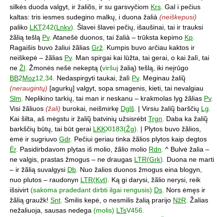
silkės duoda valgyt, ir žaliõs, ir su garsvyčiom
Krs
.
Gal i pečius
kaltas: tris iesmes sudegino malkų, i duona žalià
(neiškepusi)
paliko
LKT
242(
Lnkv
).
Šlavei šlavei pečių, išaušinai, tai ir trauksi
žãlią tešlą
Pv
.
Atanešė duonos, tai žalià – trūksta kepimo
Kp
.
Ragaišis buvo žaliui žãlias
Grž
.
Kumpis buvo arčiau kaktos ir
neiškepė – žãlias
Pv
.
Man spirgai kai lūžta, tai gerai, o kai žalì, tai
ne
Žl
.
Žmonės nešė nekeptą (
viršuj
žalią) tešlą, iki neįrūgo
BB
2
Moz
12,34.
Nedaspirgyti taukai, žalì
Pv
.
Mėginau žalių̃
(neraugintų)
[agurkų] valgyt, sopa smagenis, kieti, tai nevalgiau
Slm
.
Neplikino tarkių, tai man ir neskanu – krakmolas lyg žãlias
Pv
.
Visi žãliuos
(žali)
burokai, neišmirkę
Dglš
.
| Virsiu žalių̃ barščių
Lg
.
Kai šilta, aš mėgstu ir žalių̃ batvinių užsisrėbt
Trgn
.
Daba ka žalių̃
barkščių būtų, tai būt gerai
LKK
XI183(
Žg
).
| Plytos buvo žãlios,
ėmė ir sugriuvo
Gdr
.
Pečiui geriau tinka žãlios plytos kaip degtos
Ėr
.
Pasidirbdavom plytas iš molio, žãlio molio
Rdn
.
^ Bulvė žalia –
ne valgis, prastas žmogus – ne draugas
LTR
(
Grk
).
Duona ne marti
– ir žãlią suvalgysi
Db
.
Nuo žalios duonos žmogus eina blogyn,
nuo plutos – raudonyn
LTR
(
Kvt
).
Ką gi darysi, žãlio nerysi, reik
išsivirt
(sakoma pradedant dirbti ilgai rengusis)
Ds
.
Nors ėmęs ir
žãlią graužk!
Snt
.
Smilis kepė, o nesmilis žalią prarijo
NžR
.
Žalias
nežaliuoja, sausas nedega
(molis)
LTs
V456.