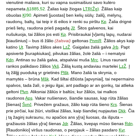
vienutinė maliava, kuri su vapna susimaišiusi savo kulėro
nepameta
A
1885,52.
Žalias kaip žiogas
LTR
(
Žg
).
Žãlias kaip
obuolas
K
I90.
Apimeti [juostas] ben kelių siūlų: žalių̃, mėlynų,
raudonų, baltų, tai teip ir iš eilios ir renki su pirštu
Kp
.
Žalia drignė
prieš lietų, raudona prieš pagadą
Jž
.
Šitos galvenos, kai
nušukuoja, tai žãlios jos esti
Kp
.
Prisibraukai [v]antų lapų, nudarai
[kiaušinius] – bus iš žãlio
(žalsvai)
geltonas
PnmR
.
Žãlios akys kaip
katino
Ut
.
Tavimp žãlios akes
LzŽ
.
Gaigalas žalià galva
Jrb
.
Papt
apsivertė [kurapkiukas], pilvukas žãlias, žolė žalià – i nematysi
Kdn
.
Antinas su žalià galva, atspalviai muša
Mrc
.
Linus raunant
rankos palikdavo žãlios
Vkš
.
Žãlią kustą andaviau martelei
LzŽ
.
Į
tą žãlįjį puoduką yr grietinės
Plšk
.
Mano žalià ta skrynia, o
mamytės – brūna
Mšk
.
Kad šiltai džiūsta [apvyniai], tai nepermaino
spalvos, tada žalì, o jeigu ilgai, ant padlago ar an gonkų, tai atlieka
geltoni
Plvn
.
Aliksniai žãliūs ir baltūs; kur žãliūs, tai malkos
raudonos
Aps
.
Vakar nušienavo, šiandie sausas, kap rūta žãlias
[šienas]
Švnč
.
Privežėm gražaus, žãlio kaip rūta šieno
Krs
.
Šienas
prie pirčiai, kai žiūri, visiškai žãlias, kaip šiandiej nupjautas
Dkk
.
Čia
į tą žaginį sukraunu, nu apačios ans y[ra] liuosas, da išputa –
gražiausis žãlias y[ra] šienas
Jdr
.
Žãlias, kvepąs mūso šienas
Rdn
.
[Raudonikio] viršus raudonas, o perpjauk – žãlias pasdaro
Kvr
.