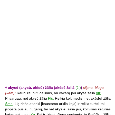
◊ akysè (akysù, akisù) žãlia (akėsè žalià
(
ž.
)
)
silpna, bloga
(kam):
Rauni rauni tuos linus, an vakarą jau akysè žãlia
Alz
.
Privargau, net akysù žãlia
Plš
.
Reikia kelt medis, net akỹs[e] žãlia
Šmn
.
Lig riešo atlenki [kaustomo arklio koją] ir reikia turėti, tai
įsopsta pusiau nugaroj, tai net akỹs[e] žãlia jau, kol visas keturias
kojas pakausto
Kp
.
Kai traktoriu šieną sustumia, tu išplėšk – žãlia