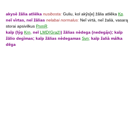
akysè žãlia atliẽka
nusibosta:
Guliu, kol akỹs[e] žãlia atliẽka
Kp
.
neĩ vìrtas, neĩ žãlias
nelabai normalus:
Neĩ virtà, neĩ žalià, vasarą
storai apsivilkus
PnmR
.
kaĩp (lýg
Krn
,
neĩ
LMD
(
Graž
)
) žãlias nèdega (nedegą̃s);
kaĩp
žãlio degìmas;
kaĩp žãlias nèdegamas
Svn
;
kaĩp žalià málka
dẽga