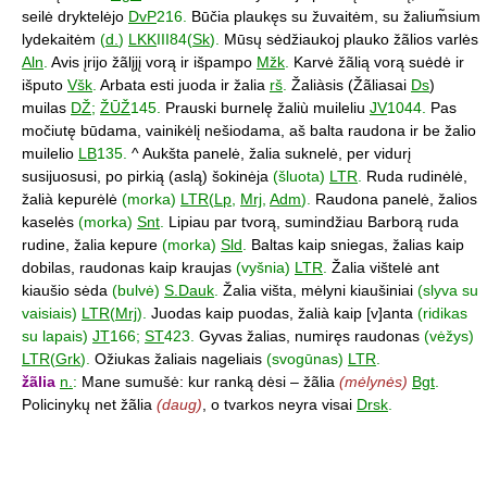
seilė dryktelėjo
DvP
216.
Būčia plaukęs su žuvaitėm, su žalium̃sium
lydekaitėm
(
d.
)
LKK
III84(
Sk
).
Mūsų sėdžiaukoj plauko žãlios varlės
Aln
.
Avis įrijo žãlįjį vorą ir išpampo
Mžk
.
Karvė žãlią vorą suėdė ir
išputo
Všk
.
Arbata esti juoda ir žalia
rš
.
Žaliàsis (Žãliasai
Ds
)
muilas
DŽ
;
ŽŪŽ
145.
Prauski burnelę žaliù muileliu
JV
1044.
Pas
močiutę būdama, vainikėlį nešiodama, aš balta raudona ir be žalio
muilelio
LB
135.
^ Aukšta panelė, žalia suknelė, per vidurį
susijuosusi, po pirkią (aslą) šokinėja
(šluota)
LTR
.
Ruda rudinėlė,
žalià kepurėlė
(morka)
LTR
(
Lp
,
Mrj
,
Adm
).
Raudona panelė, žalios
kaselės
(morka)
Snt
.
Lipiau par tvorą, sumindžiau Barborą ruda
rudine, žalia kepure
(morka)
Sld
.
Baltas kaip sniegas, žalias kaip
dobilas, raudonas kaip kraujas
(vyšnia)
LTR
.
Žalia vištelė ant
kiaušio sėda
(bulvė)
S.Dauk
.
Žalia višta, mėlyni kiaušiniai
(slyva su
vaisiais)
LTR
(
Mrj
).
Juodas kaip puodas, žalià kaip [v]anta
(ridikas
su lapais)
JT
166;
ST
423.
Gyvas žalias, numiręs raudonas
(vėžys)
LTR
(
Grk
).
Ožiukas žaliais nageliais
(svogūnas)
LTR
.
žãlia
n.
:
Mane sumušė: kur ranką dėsi – žãlia
(mėlynės)
Bgt
.
Policinykų net žãlia
(daug)
, o tvarkos neyra visai
Drsk
.