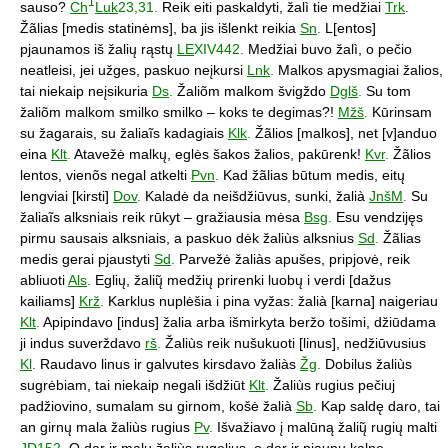
1
sauso?
Ch
Luk
23,31.
Reik eiti paskaldyti, žalì tie medžiai
Trk
.
Žãlias [medis statinėms], ba jis išlenkt reikia
Sn
.
L[entos]
pjaunamos iš žalių rąstų
LE
XIV442.
Medžiai buvo žalì, o pečio
neatleisi, jei užges, paskuo neįkursi
Lnk
.
Malkos apysmagiai žalios,
tai niekaip neįsikuria
Ds
.
Žaliõm malkom švigždo
Dglš
.
Su tom
žaliõm malkom smilko smilko – koks te degimas?!
Mžš
.
Kūrinsam
su žagarais, su žaliaĩs kadagiais
Klk
.
Žãlios [malkos], net [v]anduo
eina
Klt
.
Atavežė malkų, eglės šakos žalios, pakūrenk!
Kvr
.
Žãlios
lentos, vienõs negal atkelti
Pvn
.
Kad žãlias būtum medis, eitų
lengviai [kirsti]
Dov
.
Kaladė da neišdžiūvus, sunki, žalià
JnšM
.
Su
žaliaĩs alksniais reik rūkyt – gražiausia mėsa
Bsg
.
Esu vendzijęs
pirmu sausais alksniais, a paskuo dėk žaliùs alksnius
Sd
.
Žãlias
medis gerai pjaustyti
Sd
.
Parvežė žaliàs apušes, pripjovė, reik
abliuoti
Als
.
Eglių, žalių̃ medžių prirenki luobų i verdi [dažus
kailiams]
Krž
.
Karklus nuplėšia i pina vyžas: žalià [karna] naigeriau
Klt
.
Apipindavo [indus] žalia arba išmirkyta beržo tošimi, džiūdama
ji indus suverždavo
rš
.
Žaliùs reik nušukuoti [linus], nedžiūvusius
Kl
.
Raudavo linus ir galvutes kirsdavo žaliàs
Žg
.
Dobilus žaliùs
sugrėbiam, tai niekaip negali išdžiūt
Klt
.
Žaliùs rugius pečiuj
padžiovino, sumalam su girnom, košė žalià
Sb
.
Kap saldę daro, tai
an girnų mala žaliùs rugius
Pv
.
Išvažiavo į malūną žalių̃ rugių malti
JD
152.
O dar ir malu žaliùs rugelius, o dar ir pjaunu kalne