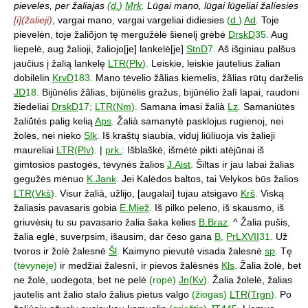
pieveles, per žaliajas
(
d.
)
Mrk
.
Lūgai mano, lūgai lūgeliai žalíesies
[i](žalieji)
, vargai mano, vargai vargeliai didiesies
(
d.
)
Ad
.
Toje
pievelėn, toje žaliõjon tę mergužėlė šienelį grėbė
DrskD
35.
Aug
liepelė, aug žalioji, žaliojo[je] lankelė[je]
StnD
7.
Aš išginiau palšus
jaučius į žalią lankelę
LTR
(
Plv
).
Leiskie, leiskie jautelius žalian
dobilėlin
KrvD
183.
Mano tėvelio žãlias kiemelis, žãlias rūtų darželis
JD
18.
Bijūnėlis žãlias, bijūnėlis gražus, bijūnėlio žalì lapai, raudoni
žiedeliai
DrskD
17;
LTR
(
Nm
).
Samana imasi žalià
Lz
.
Samaniūtės
žaliū́tės palig kelią
Aps
.
Žalià samanytė pasklojus rugienoj, nei
žolės, nei nieko
Slk
.
Iš kraštų siaubia, viduj liūliuoja vis žalieji
maureliai
LTR
(
Plv
).
|
prk.
:
Išblaškė, išmėtė pikti atėjūnai iš
gimtosios pastogės, tėvynės žalios
J.Aist
.
Šiltas ir jau labai žalias
gegužės mėnuo
K.Jank
.
Jei Kalėdos baltos, tai Velykos būs žalios
LTR
(
Vkš
).
Visur žalià, užlijo, [augalai] tujau atsigavo
Krš
.
Viską
žaliasis pavasaris gobia
E.Miež
.
Iš pilko peleno, iš skausmo, iš
griuvėsių tu su pavasario žalia šaka kelies
B.Braz
.
^ Žalia pušis,
žalia eglė, suverpsim, išausim, dar čėso gana
B
,
PrLXVII
31.
Už
tvoros ir žolė žalesnė
Šl
.
Kaimyno pievutė visada žalesnė
sp
.
Tę
(tėvynėje)
ir medžiai žalesnì, ir pievos žalèsnės
Kls
.
Žalia žolė, bet
ne žolė, uodegota, bet ne pelė
(ropė)
Jn
(
Kv
).
Žalia žolelė, žalias
jautelis ant žalio stalo žalius pietus valgo
(žiogas)
LTR
(
Trgn
).
Po