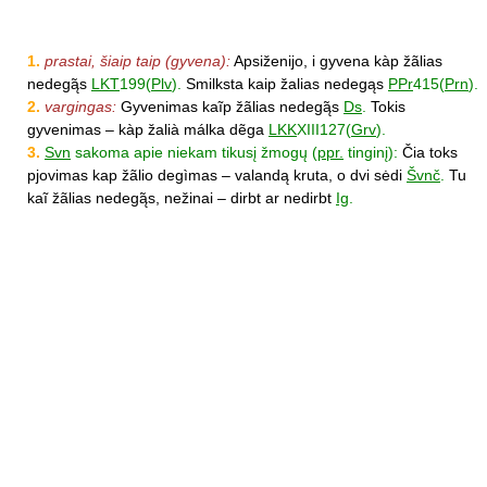
1.
prastai, šiaip taip (gyvena):
Apsiženijo, i gyvena kàp žãlias
nedegą̃s
LKT
199(
Plv
).
Smilksta kaip žalias nedegąs
PPr
415(
Prn
).
2.
vargingas:
Gyvenimas kaĩp žãlias nedegą̃s
Ds
.
Tokis
gyvenimas – kàp žalià málka dẽga
LKK
XIII127(
Grv
).
3.
Svn
sakoma apie niekam tikusį žmogų (
ppr.
tinginį):
Čia toks
pjovimas kap žãlio degìmas – valandą kruta, o dvi sėdi
Švnč
.
Tu
kaĩ žãlias nedegą̃s, nežinai – dirbt ar nedirbt
Ig
.