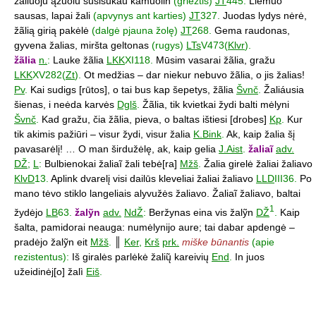
žaliúoju ąžuolu susisukau kamuolin
(griežtis)
JT
445.
Liemuo
sausas, lapai žali
(apvynys ant karties)
JT
327.
Juodas lydys nėrė,
žãlią girią pakėlė
(dalgė pjauna žolę)
JT
268.
Gema raudonas,
gyvena žalias, miršta geltonas
(rugys)
LTs
V473(
Klvr
).
žãlia
n.
:
Lauke žãlia
LKK
XI118.
Mūsim vasarai žãlia, gražu
LKK
XV282(
Zt
).
Ot medžias – dar niekur nebuvo žãlia, o jis žalias!
Pv
.
Kai sudigs [rūtos], o tai bus kap šepetys, žãlia
Švnč
.
Žaliáusia
šienas, i neėda karvės
Dglš
.
Žãlia, tik kvietkai žydi balti mėlyni
Švnč
.
Kad gražu, čia žãlia, pieva, o baltas ištiesi [drobes]
Kp
.
Kur
tik akimis pažiūri – visur žydi, visur žalia
K.Bink
.
Ak, kaip žalia šį
pavasarėlį! … O man širdužėlę, ak, kaip gelia
J.Aist
.
žaliaĩ
adv.
DŽ
;
L
:
Bulbienokai žaliaĩ žali tebė[ra]
Mžš
.
Žalia girelė žaliai žaliavo
KlvD
13.
Aplink dvarelį visi dailūs kleveliai žaliai žaliavo
LLD
III36.
Po
mano tėvo stiklo langeliais alyvužės žaliavo. Žaliaĩ žaliavo, baltai
1
žydėjo
LB
63.
žalỹn
adv.
NdŽ
:
Beržynas eina vis žalỹn
DŽ
.
Kaip
šalta, pamidorai neauga: numėlynijo aure; tai dabar apdengė –
pradėjo žalỹn eit
Mžš
.
║
Ker
,
Krš
prk.
miške būnantis
(apie
rezistentus):
Iš giralės parlėkė žalių̃ kareivių
End
.
In juos
užeidinėj[o] žalì
Eiš
.