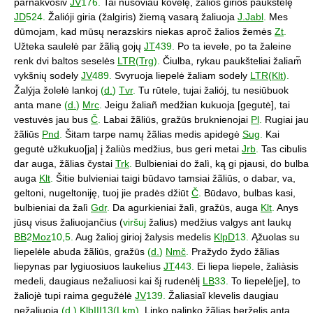
parnakvosiv
JV
176.
Tai nušoviau kovelę, žaliõs girios paukštelę
JD
524.
Žalióji giria (žalgiris) žiemą vasarą žaliuoja
J.Jabl
.
Mes
dūmojam, kad mūsų nerazskirs niekas aproč žalios žemės
Zt
.
Užteka saulelė par žãlią gojų
JT
439.
Po ta ievele, po ta žaleine
renk dvi baltos seselės
LTR
(
Trg
).
Čiulba, rykau paukšteliai žaliam̃
vykšnių sodely
JV
489.
Svyruoja liepelė žaliam sodely
LTR
(
Klt
).
Žalýja žolelė lankoj
(
d.
)
Tvr
.
Tu rūtele, tujai žaliój, tu nesiūbuok
anta mane
(
d.
)
Mrc
.
Jeigu žaliañ medžian kukuoja [gegutė], tai
vestuvės jau bus
Č
.
Labai žãliūs, gražūs bruknienojai
Pl
.
Rugiai jau
žãliūs
Pnd
.
Šitam tarpe namų žãlias medis apidegė
Sug
.
Kai
gegutė užkukuo[ja] į žaliùs medžius, bus geri metai
Jrb
.
Tas cibulis
dar auga, žãlias čystai
Trk
.
Bulbieniai do žalì, ką gi pjausi, do bulba
auga
Klt
.
Šitie bulvieniai taigi būdavo tamsiai žãliūs, o dabar, va,
geltoni, nugeltoniję, tuoj jie pradės džiūt
Č
.
Būdavo, bulbas kasi,
bulbieniai da žalì
Gdr
.
Da agurkieniai žalì, gražūs, auga
Klt
.
Anys
jūsų visus žaliuojančius (
viršuj
žalius) medžius valgys ant laukų
BB
2
Moz
10,5.
Aug žalioj girioj žalysis medelis
KlpD
13.
Ąžuolas su
liepelėle abuda žãliūs, gražūs
(
d.
)
Nmč
.
Pražydo žydo žãlias
liepynas par lygiuosiuos laukelius
JT
443.
Ei liepa liepele, žaliàsis
medeli, daugiaus nežaliuosi kai šį rudenėlį
LB
33.
To liepelė[je], to
žaliojè tupi raima gegužėlė
JV
139.
Žaliasiaĩ klevelis daugiau
nežaliuoja
(
d.
)
Klb
III13(
Lkm
).
Linko palinko žãlias berželis anta