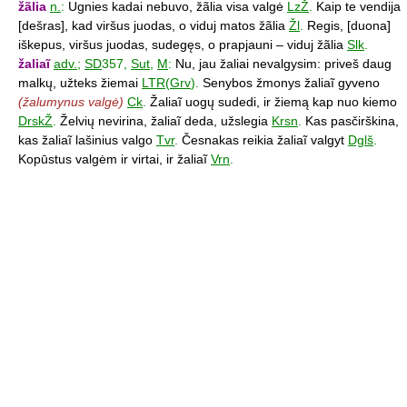
žãlia
n.
:
Ugnies kadai nebuvo, žãlia visa valgė
LzŽ
.
Kaip te vendija
[dešras], kad viršus juodas, o viduj matos žãlia
Žl
.
Regis, [duona]
iškepus, viršus juodas, sudegęs, o prapjauni – viduj žãlia
Slk
.
žaliaĩ
adv.
;
SD
357,
Sut
,
M
:
Nu, jau žaliai nevalgysim: priveš daug
malkų, užteks žiemai
LTR
(
Grv
).
Senybos žmonys žaliaĩ gyveno
(žalumynus valgė)
Ck
.
Žaliaĩ uogų sudedi, ir žiemą kap nuo kiemo
DrskŽ
.
Želvių nevirina, žaliaĩ deda, užslegia
Krsn
.
Kas pasčirškina,
kas žaliaĩ lašinius valgo
Tvr
.
Česnakas reikia žaliaĩ valgyt
Dglš
.
Kopūstus valgėm ir virtai, ir žaliaĩ
Vrn
.