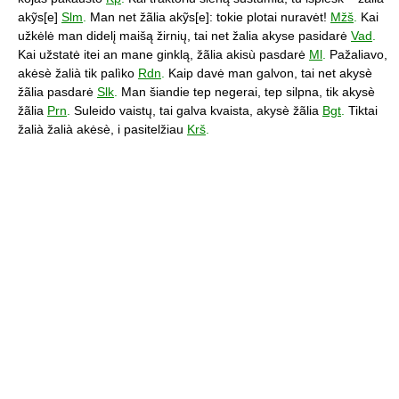
akỹs[e]
Slm
.
Man net žãlia akỹs[e]: tokie plotai nuravėt!
Mžš
.
Kai
užkėlė man didelį maišą žirnių, tai net žalia akyse pasidarė
Vad
.
Kai užstatė itei an mane ginklą, žãlia akisù pasdarė
Ml
.
Pažaliavo,
akėsè žalià tik palìko
Rdn
.
Kaip davė man galvon, tai net akysè
žãlia pasdarė
Slk
.
Man šiandie tep negerai, tep silpna, tik akysè
žãlia
Prn
.
Suleido vaistų, tai galva kvaista, akysè žãlia
Bgt
.
Tiktai
žalià žalià akėsè, i pasitelžiau
Krš
.