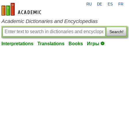
RU
DE
ES
FR
en-academic.com
Academic Dictionaries and Encyclopedias
Search!
Interpretations
Translations
Books
Игры ⚽