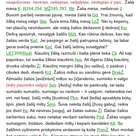
neapdorotas: nevirtas, nekeptas, nelydytas, nedegtas ir pan.:
Žalià
mėsa
K
;
R
184,294,
MŽ
245,393,
Rtr
.
Žalia mėsa, neišvirusi
J
.
Buvom paršelį neseniai pjovę, meisa žalià ta
Gd
.
Yrai žmonių, kad
žãlią mėsą valgo
Skp
.
Šuva ėma žãlią mėsą
LzŽ
.
Nei tų kepenų,
nei plaučių nevirdavom, ale viską žaliùs dėdavom [į dešras]
Kvr
.
Dešrą apsiviryk, nevalgyk žaliõs
Mžš
.
Kas rūkina dešras, kas tep
žaliàs verda
Kpč
.
Jei paspirgo ar žalių̃ patrupina lašinių, tai labai
gerai svečią priėmė
Kpč
.
Gal žalių̃ lašinių suvalgytai?
LKT
399(
Rod
).
Kiaušinį žãlią razmuši i balta plėnė lieka
Ck
.
Aš kap
pajunkau, tai sveika žãlias kiaušinis
Aps
.
Aš išgeriu žãlią kiaušinį,
druska užsipiliu
Žl
.
Kiaušinį margini žãlią [su vašku], o paskuo į
cibules dedi, išverdi
Krž
.
Žaliùs miltus su vandiniu gėrė
DrskŽ
.
Ažmaišo žaliùs [avižinius] miltus su [v]andeniu, suminko ir valgo
(toks pasninko valgis)
Svn
.
[Avižų] miltai tai paskrudę, tai tada
sumaišo sumaišo, sumaigo su rankom – ir valgom, nebereikia nei
virt, nei kept, žalių̃ miltų [šustinis]
Plvn
.
Kad [tešla] apsaldyta būtų,
lipni, įdedi žalių̃ miltų
Šmn
.
Šuva neėda žalių̃ [žuvų galvų], reikia
jos išvirt
Kp
.
Aš nevirsiu [uogų], aš žaliàs suksiu
Žl
.
Dabar žaliùs
sarbentus suku; mes nelabai verdam sarbentų
Pnd
.
Žaliàs uogas
sumaigom, būdavo, dadedam miltų i kepam bandeles
Klt
.
Su
žaliõms vyšnioms priskytoms virdavom tą košę
PnmŽ
.
Mun morkai