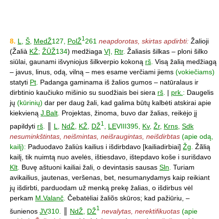
1
8.
L
,
Š
,
MedŽ
127,
PolŽ
261
neapdorotas, skirtas apdirbti:
Žalioji
(Žalià
KŽ
;
ŽŪŽ
134
) medžiaga
VĮ
,
Rtr
.
Žaliasis šilkas – ploni šilko
siūlai, gaunami išvyniojus šilkverpio kokoną
rš
.
Visą žalią medžiagą
– javus, linus, odą, vilną – mes esame verčiami jiems
(vokiečiams)
statyti
Pt
.
Padanga gaminama iš žalios gumos – natūralaus ir
dirbtinio kaučiuko mišinio su suodžiais bei siera
rš
.
|
prk.
:
Daugelis
jų
(kūrinių)
dar per daug žali, kad galima būtų kalbėti atskirai apie
kiekvieną
J.Balt
.
Projektas, žinoma, buvo dar žalias, reikėjo jį
1
papildyti
rš
.
║
L
,
NdŽ
,
KŽ
,
DŽ
,
LE
VIII395,
Kv
,
Žr
,
Krns
,
Sdk
nesuminkštintas, neišmintas, neišraugintas, neišdirbtas
(apie odą,
kailį):
Paduodavo žaliùs kailius i išdirbdavo [kailiadirbiai]
Žg
.
Žãlią
kailį, tik nuimtą nuo avelės, ištiesdavo, ištepdavo koše i surišdavo
Klt
.
Buvę aštuoni kailiai žali, o devintasis sausas
Sln
.
Turiam
avikailius, jautenas, veršenas, bet, nesumanydamys kaip reikiant
jų išdirbti, parduodam už menką prekę žalias, o išdirbus vėl
perkam
M.Valanč
.
Čebatėliai žaliõs skūros; kad pažiūriu, –
1
šunienos
JV
310.
║
NdŽ
,
DŽ
nevalytas, nerektifikuotas
(apie