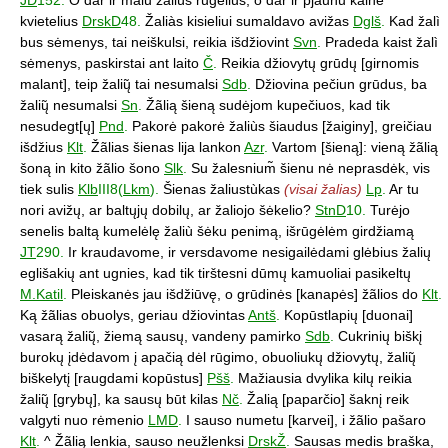
kvietelius
DrskD
48.
Žaliàs kisieliui sumaldavo avižas
Dglš
.
Kad žalì
bus sėmenys, tai neiškulsi, reikia išdžiovint
Svn
.
Pradeda kaist žalì
sėmenys, paskirstai ant laito
Č
.
Reikia džiovytų grūdų [girnomis
malant], teip žalių̃ tai nesumalsi
Sdb
.
Džiovina pečiun grūdus, ba
žalių̃ nesumalsi
Sn
.
Žãlią šieną sudėjom kupečiuos, kad tik
nesudegt[ų]
Pnd
.
Pakorė pakorė žaliùs šiaudus [žaiginy], greičiau
išdžius
Klt
.
Žãlias šienas lija lankon
Azr
.
Vartom [šieną]: vieną žãlią
šoną in kito žãlio šono
Slk
.
Su žalesnium̃ šienu nė neprasdėk, vis
tiek sulis
Klb
III8(
Lkm
).
Šienas žaliustùkas
(visai žalias)
Lp
.
Ar tu
nori avižų, ar baltųjų dobilų, ar žaliojo šėkelio?
StnD
10.
Turėjo
senelis baltą kumelėlę žaliù šėku penimą, išrūgėlėm girdžiamą
JT
290.
Ir kraudavome, ir versdavome nesigailėdami glėbius žalių
eglišakių ant ugnies, kad tik tirštesni dūmų kamuoliai pasikeltų
M.Katil
.
Pleiskanės jau išdžiūvę, o grūdinės [kanapės] žãlios do
Klt
.
Ką žãlias obuolys, geriau džiovintas
Antš
.
Kopūstlapių [duonai]
vasarą žalių̃, žiemą sausų, vandeny pamirko
Sdb
.
Cukrinių biškį
burokų įdėdavom į apačią dėl rūgimo, obuoliukų džiovytų, žalių̃
biškelytį [raugdami kopūstus]
Pšš
.
Mažiausia dvylika kilų reikia
žalių̃ [grybų], ka sausų būt kilas
Nč
.
Žalią [paparčio] šaknį reik
valgyti nuo rėmenio
LMD
.
I sauso numetu [karvei], i žãlio pašaro
Klt
.
^ Žãlią lenkia, sauso neužlenksi
DrskŽ
.
Sausas medis braška,