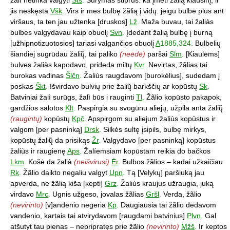
žalì netinka valgyti
Šts
.
Sūrymas stiprus: ka įmeti žãlią kiaušinį, ir
jis neskęsta
Všk
.
Virs ir mes bulbę žãlią į vidų: jeigu bulbė plūs ant
viršaus, ta ten jau užtenka [druskos]
Lž
.
Maža buvau, tai žaliàs
bulbes valgydavau kaip obuolį
Svn
.
Įdedant žalią bulbę į burną
[užhipnotizuotosios] tariasi valgančios obuolį
A
1885,324.
Bulbelių
šiandiej sugrūdau žalių̃, tai paliko
(neėdė)
paršai
Slm
.
[Kiaulėms]
bulves žaliàs kapodavo, prideda miltų
Kvr
.
Nevirtas, žãlias tai
burokas vadinas
Šlčn
.
Žaliùs raugdavom [burokėlius], sudedam į
poskas
Škt
.
Išvirdavo bulvių prie žalių̃ barkščių ar kopūstų
Sk
.
Batviniai žalì surūgs, žalì būs i rauginti
Tl
.
Žãlio kopūsto pakapok,
gardžios salotos
Klt
.
Paspirgia su svogūnu aliejų, užpila anta žalių̃
(raugintų)
kopūstų
Kpč
.
Apspirgom su aliejum žaliùs kopūstus ir
valgom [per pasninką]
Drsk
.
Silkės sultę įsipils, bulbę mirkys,
kopūstų žalių̃ da prisikąs
Žr
.
Valgydavo [per pasninką] kopūstus
žaliùs ir raugienę
Aps
.
Žalíemsiam kopūstam reikia do bačkos
Lkm
.
Košė da žalià
(neišvirusi)
Ėr
.
Bulbos žãlios – kadai užkaičiau
Rk
.
Žãlio daikto negaliu valgyt
Upn
.
Tą [Velykų] paršiuką jau
apverda, ne žãlią kiša [kepti]
Grz
.
Žaliùs kraujus užraugia, juką
virdavo
Mrc
.
Ugnis užgeso, jovalas žãlias
Gršl
.
Verda, žãlio
(nevirinto)
[v]andenio negeria
Kp
.
Daugiausia tai žãlio dėdavom
vandenio, kartais tai atvirydavom [raugdami batvinius]
Plvn
.
Gal
atšutyt tau pienas – nepripratęs prie žãlio
(nevirinto)
Mžš
.
Ir keptos