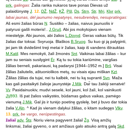
prk.
galingas:
Žalia ranka nukaros tave ponas Dievas už
palaidūnystę
J
.
12.
DŽ
,
NdŽ
,
KŽ
,
Pšl
,
Ds
,
Strn
,
Str
,
Mrj
,
Klvr
prk.
labai jaunas, dėl jaunumo nepatyręs, nesubrendęs, nesupratingas:
Aš esmi žalias būras
N
.
Susitiko – žalias, naivus jaunuolis ir
patyrusi gašli moteris!..
J.Gruš
.
Abi jos mokytojavo vienam
miestelyje. Abi jaunos, abi žalios
L.Dovyd
.
Geras vaikas būtų. Tik
žalias dar toksai. Svyruoja. Blaškos
B.Sruog
.
Su kuo gi ją palyginti,
jei jam tik dvidešimt treji metai ir žalias, kaip iš vandens ištrauktas
M.Katil
.
Mes nemokyti, žalì žmonės
Snt
.
Vaikinas labai žãlias – kur
jam su seniais susilygint
Ėr
.
Ką tu su tokia kariūmine, vargšas
žãlias berneli, pakariausi, ką padarysi [1944–1952 m.]
Brš
.
Visai
žãlias žaliutelis, aštuoniolikos metų, su visais ejau miškan
Kzt
.
Žãlias žãlias da tujai, nei tu kalbėk, nei tu ką supranti
Svn
.
Maža
kas gali pasitaikyti žalioje jaunystėje
J.Mik
.
Dar̃ tau žalióji senatvė!
Vv
.
Pasidainuokiv, mudvi seselė, kol jauni, kol žalì, kol vainikuoti
JV
893.
Iš pat žalios vaikystės, būdamas gabus vaikas, pamėgo
vienumą
J.Mik
.
Gal jis ir turėjo poetinę gyslelę, bet ji buvo dar tokia
žalia
V.Aln
.
^ Kad jis vienam dalykui žãlias, o kitam sudegęs
Vlkv
.
13.
prk.
be vargo, nerūpestingas
.
žaliaĩ
adv.
Šts
:
Noriu viena pagyvent žaliaĩ
Žg
.
Visą amžių
linksmai, žaliai gyveno, o ant amžiaus galo atsuko antrą galą
Skd
.