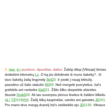
3.
(
ppr.
d.
)
puošnus, išpuoštas, dailus:
Žalióp tiltop [Vilniuje] šimtas
dvidešimt kilometrų
Lz
.
O ką jūs dirbdinste iš muno šakelių?.. Iš
tavo šakelių žalią lingynelę
StnD
3.
Ir įvedė į naują klėtužę,
pasodino už žalio stalužio
RD
59.
Neš mergelė pusrytelius, žal’s
grėblelis ant rankelės
KlpD
21.
Žãlio šilko skepetėle ašarėles
šluostė
DrskD
20.
Aš tau suverpsiu plonus linelius ik žaliãmi šilkeliu
(
d.
)
TŽ
I219(
Prl
).
Žalių̃ šilkų kaspinėliai, vainiks ant galvelės
JD
101.
Pro mano tėvo margą dvarelį žal’s vieškelėlis ėjo
JD
1130.
Vilniaus