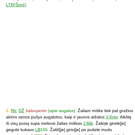
LTR
(
Švnč
).
2.
Rtr
,
DŽ
žaliuojantis
(apie augalus):
Žaliam miške tiek pat gražios
akims senos pušys augalotos, kaip ir jaunos atžalos
V.Krėv
.
Aikštę
iš visų pusių supa melsvai žalias miškas
J.Mik
.
Žaliojè girelė[je]
gegutė kukavo
LB
155.
Žaliõ[je] girio[je] po pušele mudu