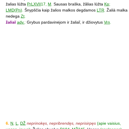
žalias lūžta
PrLXVII
17,
M
.
Sausas braška, žãlias lūžta
Kp
;
LMD
(
Pn
).
Šnypščia kaip žalios malkos degdamos
LTR
.
Žalià malka
nedega
Zt
.
žaliaĩ
adv.
:
Grybus pardavinėjom ir žaliaĩ, ir džiovytus
Vrn
.
6.
N
,
L
,
DŽ
neprinokęs, nepribrendęs, neprisirpęs
(apie vaisius,