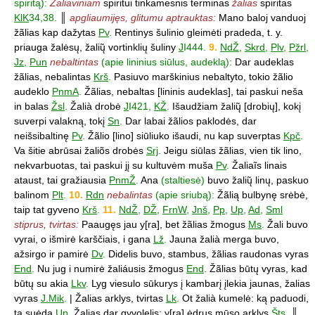
spiritą):
Žaliaviniam
spiritui tinkamesnis terminas
žalias
spiritas
KlK
34,38.
║
apgliaumijęs, glitumu aptrauktas:
Mano baloj vanduoj
žãlias kap dažytas
Pv
.
Rentinys šulinio gleimėti pradeda, t. y.
priauga žalėsų, žalių̃ vortinklių šuliny
J
I444.
9.
NdŽ
,
Skrd
,
Plv
,
Pžrl
,
Jz
,
Pun
nebaltintas
(apie lininius siūlus, audeklą):
Dar audeklas
žãlias, nebalintas
Krš
.
Pasiuvo marškinius nebaltyto, tokio žãlio
audeklo
PnmA
.
Žãlias, nebaltas [lininis audeklas], tai paskui neša
in balas
Žsl
.
Žalià drobė
J
I421,
KŽ
.
Išaudžiam žalių̃ [drobių], kokį
suverpi valakną, tokį
Sn
.
Dar labai žãlios paklodės, dar
neišsibaltinę
Pv
.
Žãlio [lino] siūliuko išaudi, nu kap suverptas
Kpč
.
Va šitie abrūsai žaliõs drobės
Srj
.
Jeigu siūlas žãlias, vien tik lino,
nekvarbuotas, tai paskui jį su kultuvėm muša
Pv
.
Žaliaĩs linais
ataust, tai gražiausia
PnmŽ
.
Ana
(staltiesė)
buvo žalių̃ linų, paskuo
balinom
Plt
.
10.
Rdn
nebalintas
(apie sriubą):
Žãlią bulbynę srėbė,
taip tat gyveno
Krš
.
11.
NdŽ
,
DŽ
,
FrnW
,
Jnš
,
Pp
,
Up
,
Ad
,
Sml
stiprus, tvirtas:
Paaugęs jau y[ra], bet žãlias žmogus
Ms
.
Žali buvo
vyrai, o išmirė karščiais, i gana
Lž
.
Jauna žalià merga buvo,
ažsirgo ir pamirė
Dv
.
Didelis buvo, stambus, žãlias raudonas vyras
End
.
Nu jug i numirė žaliáusis žmogus
End
.
Žãlias būtų vyras, kad
būtų su akia
Lkv
.
Lyg viesulo sūkurys į kambarį įlekia jaunas, žalias
vyras
J.Mik
.
| Žalias arklys, tvirtas
Lk
.
Ot žalià kumelė: ką paduodi,
tą suėda
Up
.
Žalias dar gyvolelis: y[ra] ėdrus mūso arklys
Šts
.
║