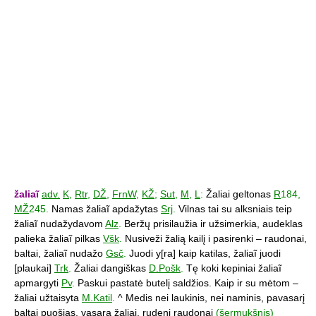
žaliaĩ
adv.
K
,
Rtr
,
DŽ
,
FrnW
,
KŽ
;
Sut
,
M
,
L
:
Žaliai geltonas
R
184,
MŽ
245.
Namas žaliaĩ apdažytas
Srj
.
Vilnas tai su alksniais teip
žaliaĩ nudažydavom
Alz
.
Beržų prisilaužia ir užsimerkia, audeklas
palieka žaliaĩ pilkas
Všk
.
Nusiveži žalią kailį i pasirenki – raudonai,
baltai, žaliaĩ nudažo
Gsč
.
Juodi y[ra] kaip katilas, žaliaĩ juodi
[plaukai]
Trk
.
Žaliai dangiškas
D.Pošk
.
Tę koki kepiniai žaliaĩ
apmargyti
Pv
.
Paskui pastatė butelį saldžios. Kaip ir su mėtom –
žaliai užtaisyta
M.Katil
.
^ Medis nei laukinis, nei naminis, pavasarį
baltai puošias, vasarą žaliai, rudenį raudonai
(šermukšnis)