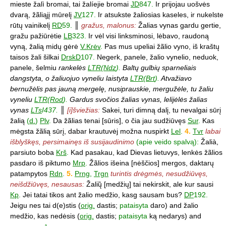
mieste žalì bromai, tai žalíejie bromai
JD
847.
Ir prijojau uošvės
dvarą, žãliąjį mūrelį
JV
127.
Ir atsukste žaliosias kaseles, ir nukelste
rūtų vainikelį
RD
59.
║
gražus, malonus:
Žalias vynas gardu gertie,
gražu pažiūrėtie
LB
323.
Ir vėl visi linksminosi, lėbavo, raudoną
vyną, žalią midų gėrė
V.Krėv
.
Pas mus upeliai žãlio vyno, iš kraštų
taisos žali šilkai
DrskD
107.
Negerk, panele, žalio vynelio, neduok,
panele, šelmiu
rankelės
LTR
(
Ndz
).
Baltų gulbių sparneliais
dangstyta, o žaliuojuo vyneliu laistyta
LTR
(
Brt
).
Atvažiavo
bernužėlis pas jauną mergelę, nusiprauskie, mergužėle, tu žaliu
vyneliu
LTR
(
Rod
).
Gardus svočios žalias vynas, lelijėlės žalias
vynas
LTs
I437.
║
[i]šviežias:
Sakei, turi dimną dalį, tu nevalgai sūrį
žalią
(
d.
)
Plv
.
Da žãlias tenai [sūris], o čia jau sudžiūvęs
Sur
.
Kas
mėgsta žãlią sūrį, dabar krautuvėj možna nuspirkt
Lel
.
4.
Tvr
labai
išblyškęs, persimainęs iš susijaudinimo
(apie veido spalvą):
Žalià,
parsiuto boba
Krš
.
Kad pasakau, kad Dievas lietuvys, lenkės žãlios
pasdaro iš piktumo
Mrp
.
Žãlios išeina [nėščios] mergos, daktarų
patampytos
Rdn
.
5.
Prng
,
Trgn
turintis drėgmės, nesudžiūvęs,
neišdžiūvęs, nesausas:
Žalių̃ [medžių] tai nekirskit, ale kur sausi
Kp
.
Jei tatai tikos ant žalio medžio, kasg sausam bus?
DP
192.
Jeigu nes tai d(e)stis (
orig.
dastis;
pataisyta
daro) and žalio
medžio, kas nedėsis (
orig.
dastis;
pataisyta
ką nedarys) and