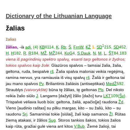
Dictionary of the Lithuanian Language
žalias
žalias
1
žãlias,
-ià
adj.
(4)
KB
II114,
K
,
Rtr
,
Š
,
FrnW
,
KŽ
1.
SD
215,
SD
452,
H
,
H
182,
R
,
R
184,
MŽ
,
MŽ
244,
KoG
4,
S.Dauk
,
N
,
M
,
L
,
ŠT
84,183
viena iš pagrindinių spektro spalvų, esanti tarp geltonos ir žydros;
tokios spalvos kaip žolė:
Glazūros spalvos – tamsiai žalia, žalia,
geltona, ruda, bespalvė
rš
.
Žalia spalva maloniai veikia regėjimą,
ramina nervus, yra ramiausia iš visų spalvų
rš
.
Žalià ir geltona tai
jau mano spalvos
Pv
.
Briliantinis žaliàsis (antiseptikas)
MedŽ
592.
Straublys
(vaivorykštė)
būna tę žãlias, tę geltonas
Pls
.
Del niksto
reikia žalio siūlo
J
.
Langams [dažyti] žãlio [dažo] turu
LKT
109(
Šv
).
Trispalvė vėliava liuob būs: geltona, žalià, apačio[je] raudona
Žd
.
Vieno [audinio raštas] su pilku margas, kito – su žaliù, kito – su
raudonu
Srj
.
Samaniniai tokie [siūlai], žalì kaip samanos
Žl
.
Rūtas
žiemą atakasi, ir žãlios
Sug
.
Storos tankios šakos, tokios žalios
kaip rūta, gražiai gulė viena ant kitos
V.Bub
.
Žemė žalioji, tai