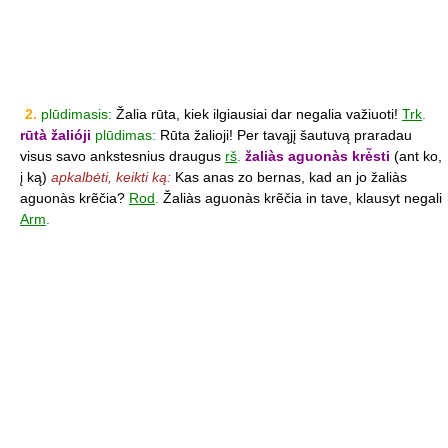
2.
plūdimasis:
Žalia rūta, kiek ilgiausiai dar negalia važiuoti!
Trk
.
rūtà žalióji
plūdimas:
Rūta žalioji! Per tavąjį šautuvą praradau
visus savo ankstesnius draugus
rš
.
žaliàs aguonàs krė̃sti
(ant ko,
į ką)
apkalbėti, keikti ką:
Kas anas zo bernas, kad an jo žaliàs
aguonàs krẽčia?
Rod
.
Žaliàs aguonàs krẽčia in tave, klausyt negali
Arm
.