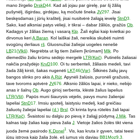
mano žirgelio
DrskD
44.
Kad aš jojau par girelę, par šį žãlią
pušynėlį, išgirdau, girdėjau, ką močiutė šneka
JV
297.
Jisai
beskęsdamas į jūrių kraštelį, jisai nusitvėrė žaliąją ievelę
StnD
3.
Sako, kad alksniai patys vėlieji, ir tikrai – dabar žãliūs, gražūs
Ob
.
Kadagys yr žãlias žiemą i vasarą
Klp
.
Žalì ėgliai kaip kvietkai po
dirvonus keri
A.Baran
.
Kol laiškai žali, nereikia skubėti nuimti
svogūnų derliaus
rš
.
Gluosnužiai žalíejai uogeles nenešė
LB
21(
Vlkš
).
Negrėbta ut lig tiem žalíem [krūmam]
Mlk
.
Po
diemedžio žaliu krūmu sėdėjo mergelė
LTR
(
Kpč
).
Putinėlis žaliasai
nakčia pražydėjo
KrvD
100.
Oi tu serbenteli, žãliasis medeli, tavi
žada žãlį kirsti, šakas nugenėti
LKT
46(
Vgr
).
Šilkinės žalių javų
bangos slinko pro akis
A.Rūt
.
Apynėli žalùsis, puronėli gražusis,
tave tvoroms aptvėrė
JV
676.
Alksnio žãliūs lapai, ir nieko, nebijo
anas ir šalnų
Ob
.
Augo girioj serbenta, klėstė žalius lapelius
LTR
(
Všt
).
Papūs muni šiaurysis vėjelis, pavys muno žalienjai
lapeliai
StnD
17.
Imsiu ąsotelį, laistysiu medelį, kad greičiau
žaliuotų žaliejai lapeliai
(
d.
)
Brsl
.
Oi krinta byra rūtelės žali lapai
LTR
(
Kpč
).
Švaistosi su dalgiu po pievą ir žaliąjį pūdymą
J.Mik
.
Tas
kalnas taip žalias kaip pieva žalia
J
.
Vietoje žalios žolės tikt viena
1
juoda žemė pasirodo
K.Donel
.
Vis, kas kruta ir gyven, tatai teesi
jūsų istrova kaip žalia žolė, eš jumus vis daviau
BB
1
Moz
9,3.