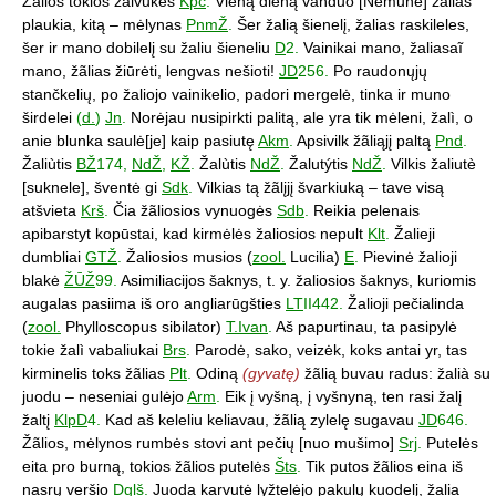
Žãlios tokios žalvukės
Kpč
.
Vieną dieną vanduo [Nemune] žãlias
plaukia, kitą – mėlynas
PnmŽ
.
Šer žalią šienelį, žalias raskileles,
šer ir mano dobilelį su žaliu šieneliu
D
2.
Vainikai mano, žaliasaĩ
mano, žãlias žiūrėti, lengvas nešioti!
JD
256.
Po raudonųjų
stančkelių, po žaliojo vainikelio, padori mergelė, tinka ir muno
širdelei
(
d.
)
Jn
.
Norėjau nusipirkti palitą, ale yra tik mėleni, žalì, o
anie blunka saulė[je] kaip pasiutę
Akm
.
Apsivilk žãliąjį paltą
Pnd
.
Žaliùtis
BŽ
174,
NdŽ
,
KŽ
.
Žalùtis
NdŽ
.
Žalutýtis
NdŽ
.
Vilkis žaliutè
[suknele], šventė gi
Sdk
.
Vilkias tą žãlįjį švarkiuką – tave visą
atšvieta
Krš
.
Čia žãliosios vynuogės
Sdb
.
Reikia pelenais
apibarstyt kopūstai, kad kirmėlės žaliosios nepult
Klt
.
Žalieji
dumbliai
GTŽ
.
Žaliosios musios (
zool.
Lucilia)
E
.
Pievinė žalioji
blakė
ŽŪŽ
99.
Asimiliacijos šaknys, t. y. žaliosios šaknys, kuriomis
augalas pasiima iš oro angliarūgšties
LT
II442.
Žalioji pečialinda
(
zool.
Phylloscopus sibilator)
T.Ivan
.
Aš papurtinau, ta pasipylė
tokie žalì vabaliukai
Brs
.
Parodė, sako, veizėk, koks antai yr, tas
kirminelis toks žãlias
Plt
.
Odiną
(gyvatę)
žãlią buvau radus: žalià su
juodu – neseniai gulėjo
Arm
.
Eik į vyšną, į vyšnyną, ten rasi žalį
žaltį
KlpD
4.
Kad aš keleliu keliavau, žãlią zylelę sugavau
JD
646.
Žãlios, mėlynos rumbės stovi ant pečių [nuo mušimo]
Srj
.
Putelės
eita pro burną, tokios žãlios putelės
Šts
.
Tik putos žãlios eina iš
nasrų veršio
Dglš
.
Juoda karvutė lyžtelėjo pakulų kuodelį, žalia