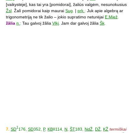
[vaikystėje], kas tai yra [pomidorai], žaliùs valgėm, nesunokusius
Žsl
.
Žalì pomidorai kaip maurai
Sug
.
|
prk.
:
Juk apie algebrą ar
trigonometriją ne tik žalio – jokio supratimo neturėjai
E.Miež
.
žãlia
n.
:
Tau galvoj žãlia
Vlkj
.
Jam dar galvoj žãlia
Šk
.
1
7.
SD
176,
SD
352,
P
,
KB
II114,
N
,
ŠT
183,
NdŽ
,
DŽ
,
KŽ
termiškai