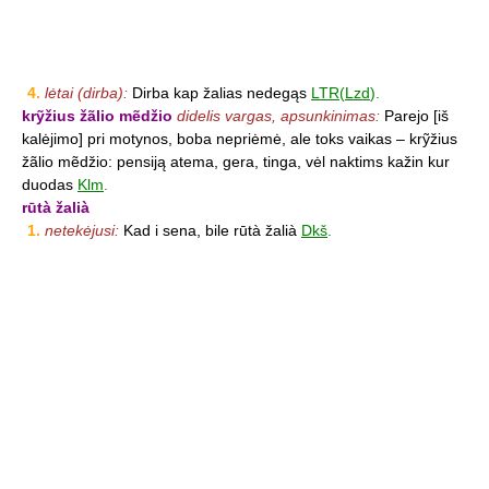
4.
lėtai (dirba):
Dirba kap žalias nedegąs
LTR
(
Lzd
).
krỹžius žãlio mẽdžio
didelis vargas, apsunkinimas:
Parejo [iš
kalėjimo] pri motynos, boba nepriėmė, ale toks vaikas – krỹžius
žãlio mẽdžio: pensiją atema, gera, tinga, vėl naktims kažin kur
duodas
Klm
.
rūtà žalià
1.
netekėjusi:
Kad i sena, bile rūtà žalià
Dkš
.